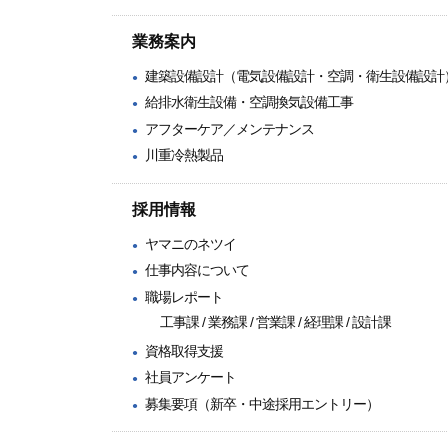
業務案内
建築設備設計（電気設備設計・空調・衛生設備設計
給排水衛生設備・空調換気設備工事
アフターケア／メンテナンス
川重冷熱製品
採用情報
ヤマニのネツイ
仕事内容について
職場レポート
工事課
/
業務課
/
営業課
/
経理課
/
設計課
資格取得支援
社員アンケート
募集要項（新卒・中途採用エントリー）